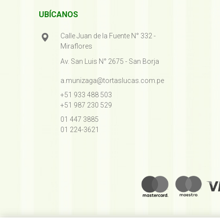
UBÍCANOS
Calle Juan de la Fuente N° 332 -
Miraflores
Av. San Luis N° 2675 - San Borja
a.munizaga@tortaslucas.com.pe
+51 933 488 503
+51 987 230 529
01 447 3885
01 224-3621