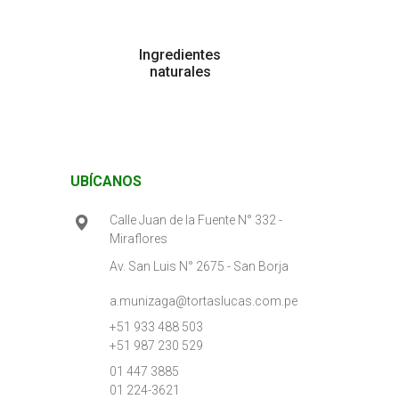
Ingredientes
naturales
UBÍCANOS
Calle Juan de la Fuente N° 332 -
Miraflores
Av. San Luis N° 2675 - San Borja
a.munizaga@tortaslucas.com.pe
+51 933 488 503
+51 987 230 529
01 447 3885
01 224-3621