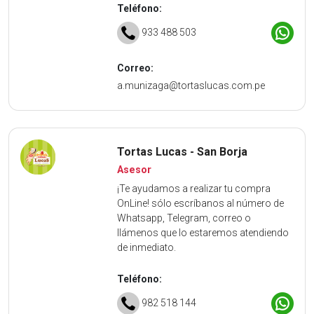
Teléfono:
933 488 503
Correo:
a.munizaga@tortaslucas.com.pe
Tortas Lucas - San Borja
Asesor
¡Te ayudamos a realizar tu compra
OnLine! sólo escríbanos al número de
Whatsapp, Telegram, correo o
llámenos que lo estaremos atendiendo
de inmediato.
Teléfono:
982 518 144