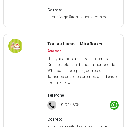
Correo:
a.munizaga@tortaslucas.com.pe
Tortas Lucas - Miraflores
Asesor
¡Te ayudamos a realizar tu compra
OnLine! sólo escríbanos al número de
Whatsapp, Telegram, correo o
llámenos que lo estaremos atendiendo
de inmediato.
Teléfono:
991 944 698
Correo:
a.munizaga@tortaslucas.com.pe