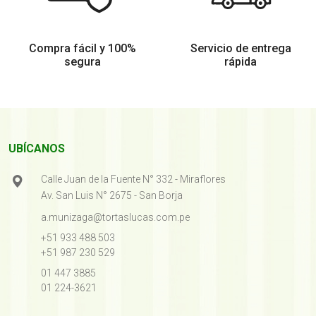
Compra fácil y
100%
Servicio de entrega
segura
rápida
UBÍCANOS
Calle Juan de la Fuente N° 332 - Miraflores
Av. San Luis N° 2675 - San Borja
a.munizaga@tortaslucas.com.pe
+51 933 488 503
+51 987 230 529
01 447 3885
01 224-3621